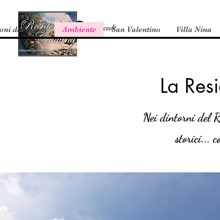
Accedi
ni dei clienti
Ambiente
San Valentino
Villa Nina
La Res
Nei dintorni del R
storici... 