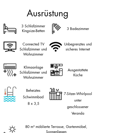
Ausrüstung
3 Schlafzimmer
3 Badezimmer
Kingsize-Betten
Connected TV
Unbegrenztes und
Schlafzimmer und
sicheres Internet
Wohnzimmer
Klimaanlage
Ausgestattete
Schlafzimmer und
Küche
Wohnzimmer
Beheiztes
7-Sitzer-Whirlpool
Schwimmbad
unter
8 x 3,5
geschlossener
Veranda
80 m² möblierte Terrasse,
Gartenmöbel,
Sonnenliegen